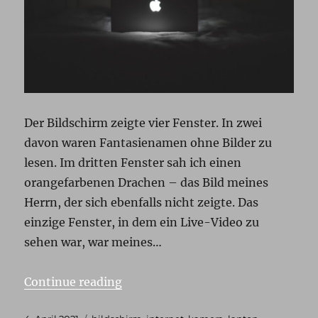
Der Bildschirm zeigte vier Fenster. In zwei
davon waren Fantasienamen ohne Bilder zu
lesen. Im dritten Fenster sah ich einen
orangefarbenen Drachen – das Bild meines
Herrn, der sich ebenfalls nicht zeigte. Das
einzige Fenster, in dem ein Live-Video zu
sehen war, war meines…
„Zoom dich ran, Baby“
Continue reading
Posted
Tags