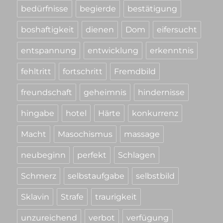
bedürfnisse
begierde
bestätigung
boshaftigkeit
dienen
Dom
eifersucht
entspannung
entwicklung
erkenntnis
fehltritt
fortschritt
Fremdbild
freundschaft
geheimnis
hindernisse
hingabe
hotel
Härte
konkurrenz
Macht
Masochismus
massage
neubeginn
perfekt
Schlagen
Schmerz
selbstaufgabe
selbstbild
Sklavin
Strafe
traurigkeit
unzureichend
verbot
verfügung