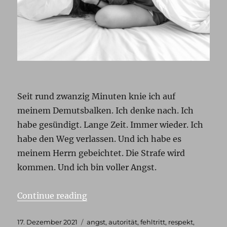
Seit rund zwanzig Minuten knie ich auf
meinem Demutsbalken. Ich denke nach. Ich
habe gesündigt. Lange Zeit. Immer wieder. Ich
habe den Weg verlassen. Und ich habe es
meinem Herrn gebeichtet. Die Strafe wird
kommen. Und ich bin voller Angst.
„Vom Weg abgekommen“
Continue reading
Posted
Tags
17. Dezember 2021
angst
,
autorität
,
fehltritt
,
respekt
,