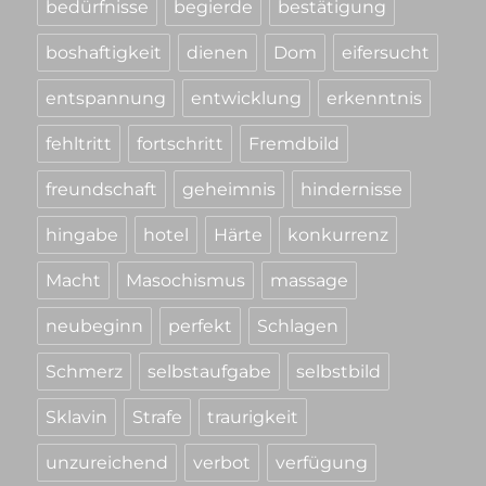
bedürfnisse
begierde
bestätigung
boshaftigkeit
dienen
Dom
eifersucht
entspannung
entwicklung
erkenntnis
fehltritt
fortschritt
Fremdbild
freundschaft
geheimnis
hindernisse
hingabe
hotel
Härte
konkurrenz
Macht
Masochismus
massage
neubeginn
perfekt
Schlagen
Schmerz
selbstaufgabe
selbstbild
Sklavin
Strafe
traurigkeit
unzureichend
verbot
verfügung