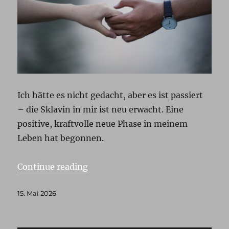
Ich hätte es nicht gedacht, aber es ist passiert
– die Sklavin in mir ist neu erwacht. Eine
positive, kraftvolle neue Phase in meinem
Leben hat begonnen.
„Vom Lachen und vom Lächeln“
Continue reading
Posted
15. Mai 2026
on