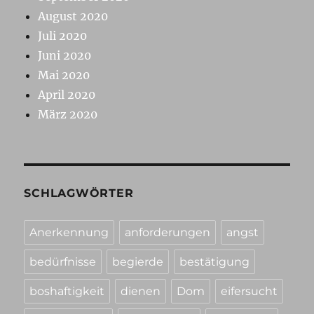
August 2020
Juli 2020
Juni 2020
Mai 2020
April 2020
März 2020
SCHLAGWÖRTER
Anerkennung
anforderungen
angst
bedürfnisse
begierde
bestätigung
boshaftigkeit
dienen
Dom
eifersucht