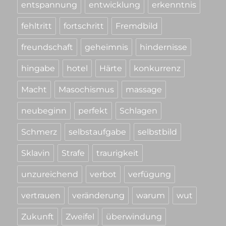
entspannung
entwicklung
erkenntnis
fehltritt
fortschritt
Fremdbild
freundschaft
geheimnis
hindernisse
hingabe
hotel
Härte
konkurrenz
Macht
Masochismus
massage
neubeginn
perfekt
Schlagen
Schmerz
selbstaufgabe
selbstbild
Sklavin
Strafe
traurigkeit
unzureichend
verbot
verfügung
vertrauen
veränderung
warum
wut
Zukunft
Zweifel
überwindung