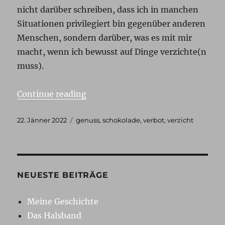
nicht darüber schreiben, dass ich in manchen
Situationen privilegiert bin gegenüber anderen
Menschen, sondern darüber, was es mit mir
macht, wenn ich bewusst auf Dinge verzichte(n
muss).
„Aus Verzicht entsteht Genuss“
Continue reading
Posted
Tags
22. Jänner 2022
genuss
,
schokolade
,
verbot
,
verzicht
on
NEUESTE BEITRÄGE
Meine Geschichte
Das Halsband