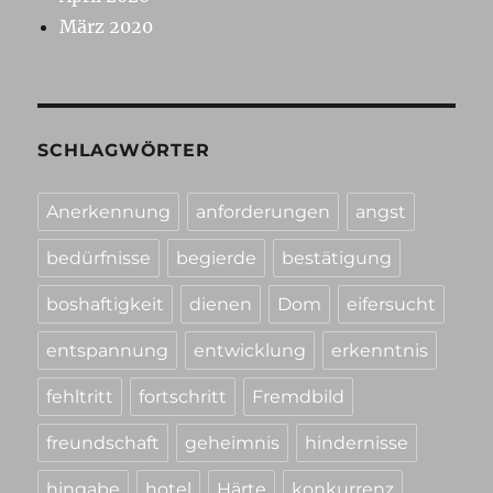
März 2020
SCHLAGWÖRTER
Anerkennung
anforderungen
angst
bedürfnisse
begierde
bestätigung
boshaftigkeit
dienen
Dom
eifersucht
entspannung
entwicklung
erkenntnis
fehltritt
fortschritt
Fremdbild
freundschaft
geheimnis
hindernisse
hingabe
hotel
Härte
konkurrenz