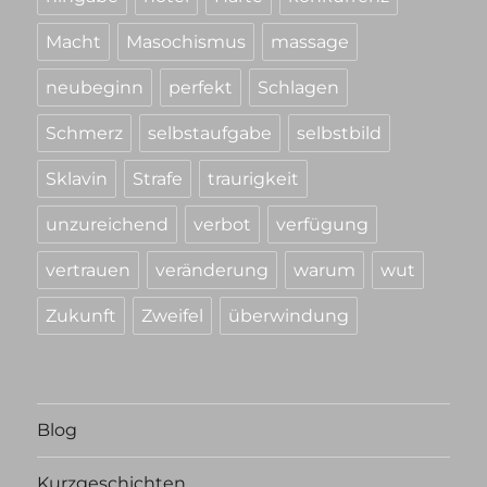
Macht
Masochismus
massage
neubeginn
perfekt
Schlagen
Schmerz
selbstaufgabe
selbstbild
Sklavin
Strafe
traurigkeit
unzureichend
verbot
verfügung
vertrauen
veränderung
warum
wut
Zukunft
Zweifel
überwindung
Blog
Kurzgeschichten