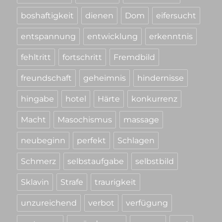
boshaftigkeit
dienen
Dom
eifersucht
entspannung
entwicklung
erkenntnis
fehltritt
fortschritt
Fremdbild
freundschaft
geheimnis
hindernisse
hingabe
hotel
Härte
konkurrenz
Macht
Masochismus
massage
neubeginn
perfekt
Schlagen
Schmerz
selbstaufgabe
selbstbild
Sklavin
Strafe
traurigkeit
unzureichend
verbot
verfügung