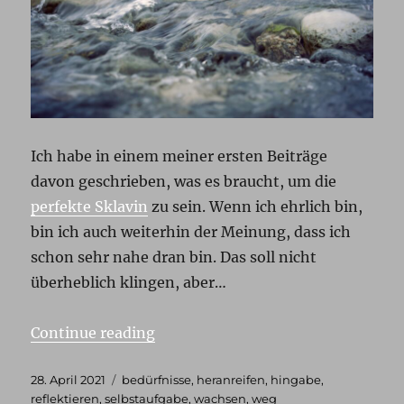
Ich habe in einem meiner ersten Beiträge
davon geschrieben, was es braucht, um die
perfekte Sklavin
zu sein. Wenn ich ehrlich bin,
bin ich auch weiterhin der Meinung, dass ich
schon sehr nahe dran bin. Das soll nicht
überheblich klingen, aber…
„Der fehlende Stein“
Continue reading
Posted
Tags
28. April 2021
bedürfnisse
,
heranreifen
,
hingabe
,
on
reflektieren
,
selbstaufgabe
,
wachsen
,
weg