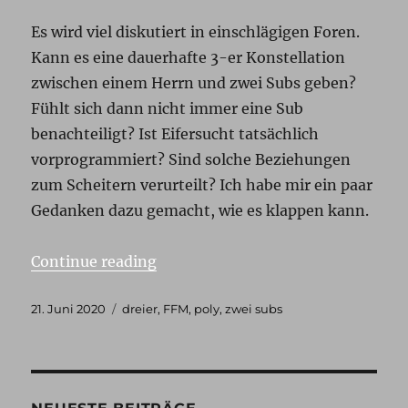
Es wird viel diskutiert in einschlägigen Foren.
Kann es eine dauerhafte 3-er Konstellation
zwischen einem Herrn und zwei Subs geben?
Fühlt sich dann nicht immer eine Sub
benachteiligt? Ist Eifersucht tatsächlich
vorprogrammiert? Sind solche Beziehungen
zum Scheitern verurteilt? Ich habe mir ein paar
Gedanken dazu gemacht, wie es klappen kann.
„Drei ist eine(r) zu viel?“
Continue reading
Posted
Tags
21. Juni 2020
dreier
,
FFM
,
poly
,
zwei subs
on