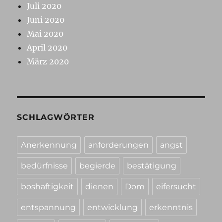
Juli 2020
Juni 2020
Mai 2020
April 2020
März 2020
SCHLAGWÖRTER
Anerkennung
anforderungen
angst
bedürfnisse
begierde
bestätigung
boshaftigkeit
dienen
Dom
eifersucht
entspannung
entwicklung
erkenntnis