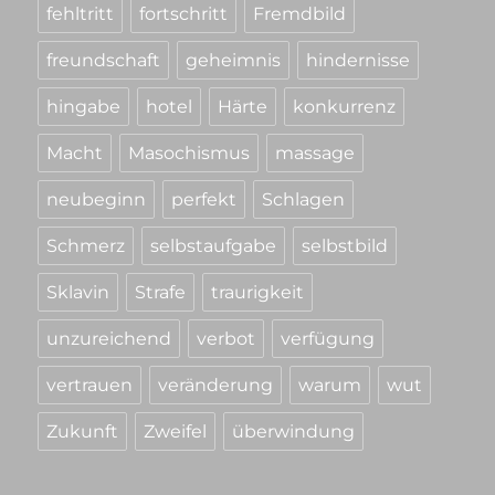
fehltritt
fortschritt
Fremdbild
freundschaft
geheimnis
hindernisse
hingabe
hotel
Härte
konkurrenz
Macht
Masochismus
massage
neubeginn
perfekt
Schlagen
Schmerz
selbstaufgabe
selbstbild
Sklavin
Strafe
traurigkeit
unzureichend
verbot
verfügung
vertrauen
veränderung
warum
wut
Zukunft
Zweifel
überwindung