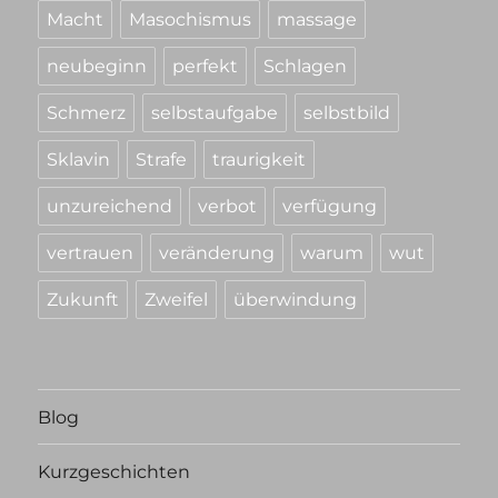
Macht
Masochismus
massage
neubeginn
perfekt
Schlagen
Schmerz
selbstaufgabe
selbstbild
Sklavin
Strafe
traurigkeit
unzureichend
verbot
verfügung
vertrauen
veränderung
warum
wut
Zukunft
Zweifel
überwindung
Blog
Kurzgeschichten