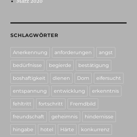
März 2020
SCHLAGWÖRTER
Anerkennung
anforderungen
angst
bedürfnisse
begierde
bestätigung
boshaftigkeit
dienen
Dom
eifersucht
entspannung
entwicklung
erkenntnis
fehltritt
fortschritt
Fremdbild
freundschaft
geheimnis
hindernisse
hingabe
hotel
Härte
konkurrenz